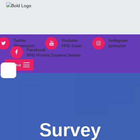
Twitter
Youtube
Instagram
@ppidsulsel
PPID Sulsel
ppidsulsel
Facebook
PPID Provinsi Sulawesi Selatan
Menu
Survey