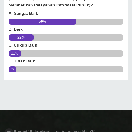
Memberikan Pelayanan Informasi Publik)?
A. Sangat Baik
59%
B. Baik
22%
C. Cukup Baik
11%
D. Tidak Baik
7%
Alamat:
Jl. Jenderal Urip Sumoharjo No. 269