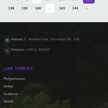
138
139
140
...
143
144
›
Alamat:
Jl. Jenderal Urip Sumoharjo No. 269
Telepon :
(0411) 453192
LINK TERKAIT
Pengumuman
Artikel
Gubernur
Sekda