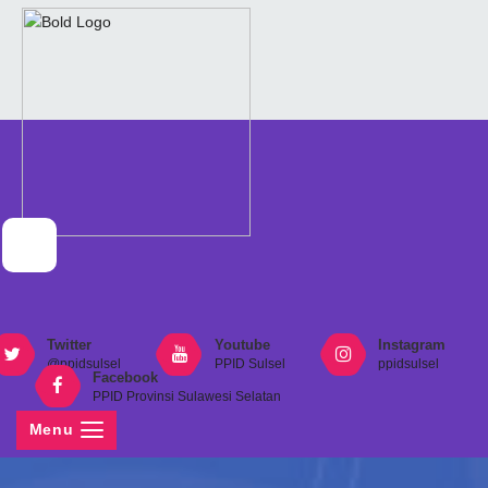
Twitter
Youtube
Instagram
@ppidsulsel
PPID Sulsel
ppidsulsel
Facebook
PPID Provinsi Sulawesi Selatan
Menu